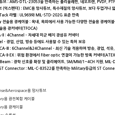
 튜브 : AMS-DTL-23053을 만족하는 폴리올레핀, 네오프렌, PVDF, P
브 (익스펜더) : EMC용 망사튜브, 특수재질의 망사튜브, 보다 두껍거나
r-Tack 라벨 : UL969와 MIL-STD-202G 표준 만족
itary 전술용 광케이블 : 옥내, 옥외에서 사용 가능한 다양한 전술용 광케이
전술용 광커넥터(TFOCA)
II
: 4Channel - 차세대 미군 배치 광섬유 커넥터
nel - 광업, 산업, 방송 등에도 사용할 수 있는 특허 보유
A-III
: 6Channel&24Channel - 최신 기술 적용하여 방송, 광업,
A-II-EX
: 위험 환경에서 Fiber optic 연결이 가능한 방폭 커넥터(ATE
CBeam
: 광학 신호를 확장 및 콜리메이트. SM/MM/1~4CH 지원. MIL-D
ST Connector
: MIL-C-83522를 만족하는 Military등급의 ST Conne
nse&Aerospace용 망사튜브
itary용 광전복합 케이블
tary용 광케이블