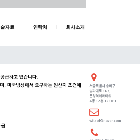
기술자료
연락처
회사소개
 공급하고 있습니다.
있으며, 미국방성에서 요구하는 원산지 조건에
서울특별시 송파구
송파대로 167,
문정역테라타워
A동 12층 1210-1
witsol@naver.com
등급