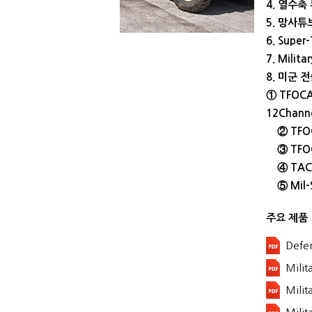
4. 열수축
5. 망사튜
6. Supe
7. Mil
8. 미군 
① TFOCA-
12Chan
② TFOC
③ TFOC
④ TA
⑤ Mil-
주요 제품
Defe
Mil
Mili