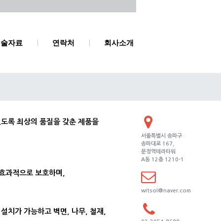
기술자료
연락처
회사소개
있도록 최상의 품질을 갖춘 제품을
서울특별시 송파구
송파대로 167,
문정역테라타워
A동 12층 1210-1
을 효과적으로 보호하며,
witsol@naver.com
한 설치가 가능하고 벽면, 나무, 철재,